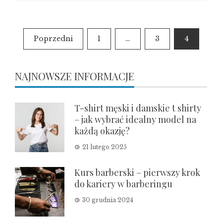
Stronicowanie
Poprzedni
1
…
3
4
wpisów
NAJNOWSZE INFORMACJE
T-shirt męski i damskie t shirty
– jak wybrać idealny model na
każdą okazję?
21 lutego 2025
Kurs barberski – pierwszy krok
do kariery w barberingu
30 grudnia 2024