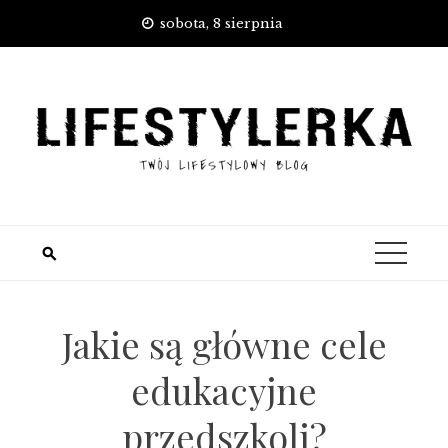
Skip
sobota, 8 sierpnia
to
content
Jakie są główne cele
edukacyjne
przedszkoli?