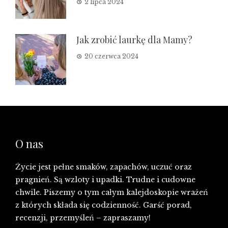
2 lipca 2024
Jak zrobić laurkę dla Mamy?
20 czerwca 2024
O nas
Życie jest pełne smaków, zapachów, uczuć oraz
pragnień. Są wzloty i upadki. Trudne i cudowne
chwile. Piszemy o tym całym kalejdoskopie wrażeń
z których składa się codzienność. Garść porad,
recenzji, przemyśleń – zapraszamy!