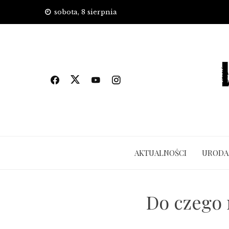
Skip
sobota, 8 sierpnia
to
content
AKTUALNOŚCI
URODA
Do czego