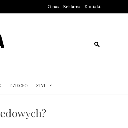
O nas
Reklama
Kontakt
E
DZIECKO
STYL
redowych?