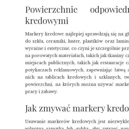
Powierzchnie odpowie
kredowymi
Markery kredowe najlepiej sprawdzają się na gł
do szkła, ceramiki, luster, plastików oraz la
wyraźne i estetyczne, co czyni je szczególnie p
na porowatych materiałach, takich jak tkaniny 
miejscach publicznych, takich jak restauracje 
potykaczach reklamowych, zapewniając łatwą a
nich na tablicach kredowych i szklanych, t
powierzchni, na których można używać marke
pracy i zabawy.
Jak zmywać markery kred
Usuwanie markerów kredowych jest niezwykle p
wilgotna szmatka lub gąbka, aby zetrzeć na