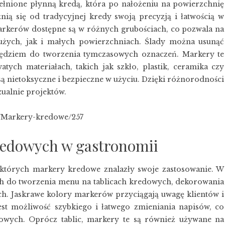
ełnione płynną kredą, która po nałożeniu na powierzchnię
nią się od tradycyjnej kredy swoją precyzją i łatwością w
markerów dostępne są w różnych grubościach, co pozwala na
użych, jak i małych powierzchniach. Ślady można usunąć
rzędziem do tworzenia tymczasowych oznaczeń. Markery te
atych materiałach, takich jak szkło, plastik, ceramika czy
są nietoksyczne i bezpieczne w użyciu. Dzięki różnorodności
ualnie projektów.
c/Markery-kredowe/257
edowych w gastronomii
 których markery kredowe znalazły swoje zastosowanie. W
ich do tworzenia menu na tablicach kredowych, dekorowania
h. Jaskrawe kolory markerów przyciągają uwagę klientów i
est możliwość szybkiego i łatwego zmieniania napisów, co
owych. Oprócz tablic, markery te są również używane na