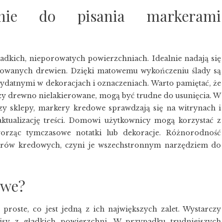
dnie do pisania markerami
adkich, nieporowatych powierzchniach. Idealnie nadają się
minowanych drewien. Dzięki matowemu wykończeniu ślady są
rzydatnymi w dekoracjach i oznaczeniach. Warto pamiętać, że
czy drewno nielakierowane, mogą być trudne do usunięcia. W
czy sklepy, markery kredowe sprawdzają się na witrynach i
ktualizację treści. Domowi użytkownicy mogą korzystać z
worząc tymczasowe notatki lub dekoracje. Różnorodność
rów kredowych, czyni je wszechstronnym narzędziem do
owe?
roste, co jest jedną z ich największych zalet. Wystarczy
pisy z gładkich powierzchni. W przypadku trudniejszych