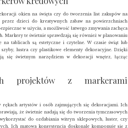
rkerów kredowych
koracji okien na święta czy do tworzenia list zakupów na
e przez dzieci do kreatywnych zabaw na powierzchniach
bezpieczne w użyciu, a możliwość łatwego zmywania zachęca
 Markery te świetnie sprawdzają się również w planowaniu
a tablicach są estetyczne i czytelne. W czasie świąt lub
zyby, lustra czy plastikowe elementy dekoracyjne. Dzięki
ają się świetnym narzędziem w dekoracji wnętrz, łącząc
ych projektów z markerami
 rękach artystów i osób zajmujących się dekoracjami. Ich
rawiają, że świetnie nadają się do tworzenia tymczasowych
ykorzystać do ozdabiania witryn sklepowych, luster, czy
nych. Ich matowa konsystencja doskonale komponuje się z