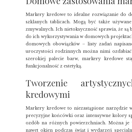
Domowe zastosowania ma
Markery kredowe to idealne rozwiązanie do de
szklanych tablicach. Mogą być także używan
zmywalnych. Ich nietoksyczność sprawia, że są 
do ich wykorzystywania w domowych projektach.
domowych obowiązków – listy zadań napisane n
uroczystości rodzinnych można nimi ozdabiać s
szerokiej palecie barw, markery kredowe st
funkcjonalność z estetyką.
Tworzenie artystyczn
kredowymi
Markery kredowe to niezastąpione narzędzie w
precyzyjne końcówki oraz intensywne kolory sp
ozdób na różnych powierzchniach. Można je w
nawet okien podczas świąt i wydarzeń specjal