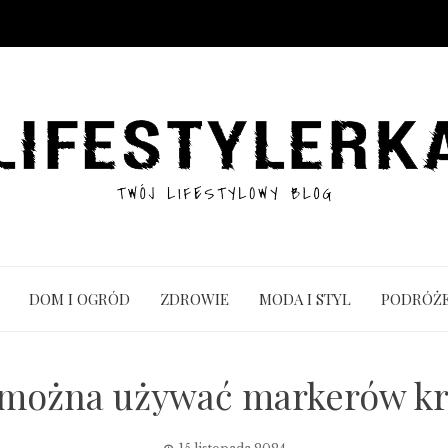
DOM I OGRÓD
ZDROWIE
MODA I STYL
PODRÓŻ
 można używać markerów k