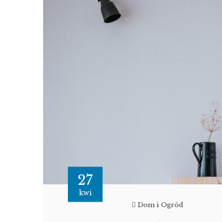
27
kwi
Dom i Ogród