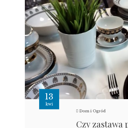
13
kwi
Dom i Ogród
Czy zastawa p