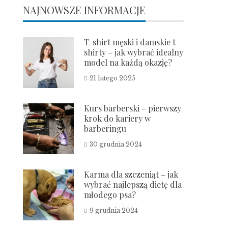
NAJNOWSZE INFORMACJE
T-shirt męski i damskie t
shirty – jak wybrać idealny
model na każdą okazję?
21 lutego 2025
Kurs barberski – pierwszy
krok do kariery w
barberingu
30 grudnia 2024
Karma dla szczeniąt – jak
wybrać najlepszą dietę dla
młodego psa?
9 grudnia 2024