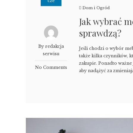
cze
Dom i Ogród
Jak wybrać me
sprawdzą?
By redakcja
Jeśli chodzi o wybór me
serwisu
także kilka czynników, 
zakupie. Ponadto ważne 
No Comments
aby nadążyć za zmieniają