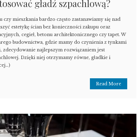
stosować gładź szpachlową?
czy mieszkania bardzo często zastanawiamy się nad
szyć estetykę ścian bez konieczności zakupu oraz
yjnych, cegieł, betonu architektonicznego czy tapet. W
arego budownictwa, gdzie mamy do czynienia z tynkami
 zdecydowanie najlepszym rozwiązaniem jest
achlowej. Dzięki niej otrzymamy równe, gładkie i
cej…)
Read More