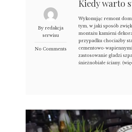
Kiedy warto 
Wykonując remont domu 
tym, w jaki sposób zwięk
By redakcja
montażu kamieni dekorac
serwisu
przypadku chociażby st
cementowo-wapiennymi,
No Comments
zastosowanie gładzi szp
śnieżnobiałe ściany. (wię