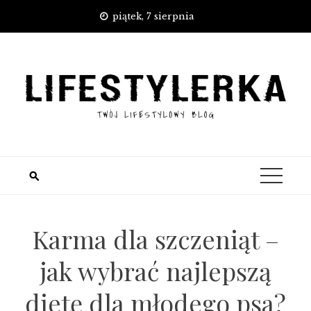
Skip
piątek, 7 sierpnia
to
content
Karma dla szczeniąt –
jak wybrać najlepszą
dietę dla młodego psa?