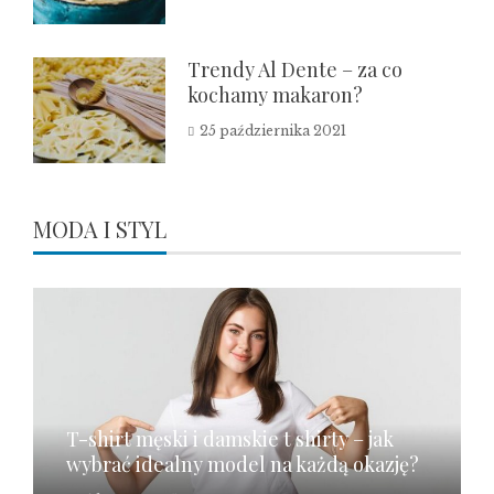
Trendy Al Dente – za co
kochamy makaron?
25 października 2021
MODA I STYL
T-shirt męski i damskie t shirty – jak
wybrać idealny model na każdą okazję?