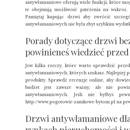
antywłamaniowe oferują wiele funkcji, które mo
te obejmują możliwość patrzenia na wskroś, 
Pamiętaj kupując drzwi aby zwrócić szcze
antywłamaniowych
nie była zbyt szybkim wydat
Porady dotyczące drzwi be
powinieneś wiedzieć prze
Jest kilka rzeczy, które warto sprawdzić pr
antywłamaniowych, których szukasz. Najlepiej p
produkty. Sprawdź recenzje online, aby dowied
budżet jest zawsze ważny, ale nie pow
antywłamaniowych. Jeśli nie byłbyś pew
http://www.pogotowie-zamkowe-bytom.pl
na pe
Drzwi antywłamaniowe dla
rynkach nieruchomości i w