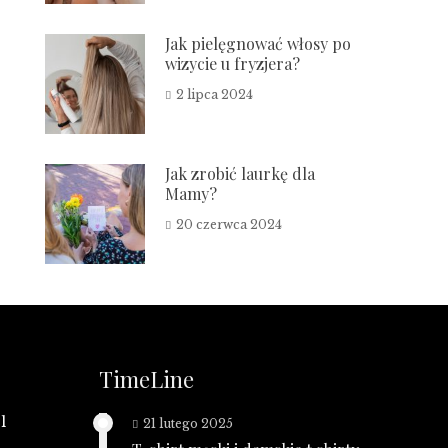
Jak pielęgnować włosy po
wizycie u fryzjera?
2 lipca 2024
Jak zrobić laurkę dla
Mamy?
20 czerwca 2024
TimeLine
l
21 lutego 2025