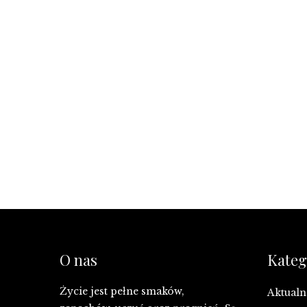
O nas
Kateg
Życie jest pełne smaków,
Aktualn