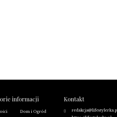
orie informacji
Kontakt
redakcja@lifestylerka.p
ości
Dom i Ogród