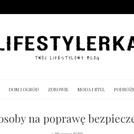
DOM I OGRÓD
ZDROWIE
MODA I STYL
PODRÓŻ
posoby na poprawę bezpiec