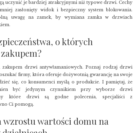
gą uczynić je bardziej atrakcyjnymi niż typowe drzwi. Cechy
mniej zasłonięty widok i bezpieczny system blokowania.
gólną uwagę na zamek, by
wymiana zamka w drzwiach
kiem.
zpieczeństwa, o których
d zakupem?
zed zakupem drzwi antywłamaniowych. Poznaj rodzaj drzwi
oszukać firmy, która oferuje dożywotnią gwarancję na swoje
zieć się, co konsumenci myślą o produkcie. I pamiętaj, że
inien być jedynym czynnikiem przy wyborze drzwi
ny które drzwi są godne polecenia, specjaliści z
wno Ci pomogą.
 wzrostu wartości domu na
 dzielnicach