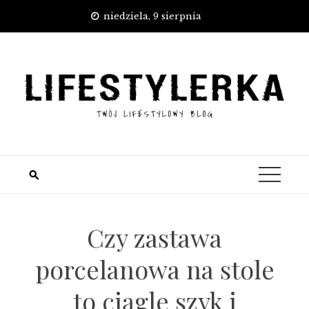
Skip
niedziela, 9 sierpnia
to
content
Czy zastawa
porcelanowa na stole
to ciągle szyk i