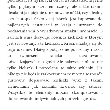
pochodzące z tej fabryki od lat wzbudza zachwyt nie
tylko pięknym kształtem czaszy, ale także takimi
detalami jak pięknie uformowane nóżki, czy idealny
kształt stopki. Szkło z tej fabryki jest kupowane do
najlepszych restauracji w kraju i używane do
podawania win o wyjątkowym smaku i aromacie. O
zaletach wina decyduje również kieliszek w którym
jest serwowany, a te kieliszki z Krosna nadają się do
tego idealnie. Dlatego połączenie porcelany i szkła
to kwintesencja smaku i uszanowania
odwiedzających nas gości. Ale nakrycie stołu to nie
tylko kieliszki i porcelana, to także szklanki. Dla
nikogo nie będzie zaskoczeniem że można w sposób
gustowny dopasować kieliszki wraz z takimi
elementami jak szklanki Krosno, czy sztućce.
Wszystkie te elementy można skompletować i
dopasować do indywidualnych potrzeb i gustów.