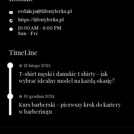
redakcja@lifestylerka.pl
https://lifestylerka.pl
10:00 AM - 6:00 PM
Sun - Fri
TimeLine
21 lutego 2025
T-shirt męski i damskie t shirty – jak
wybrać idealny model na każdą okazję?
30 grudnia 2024
Kurs barberski – pierwszy krok do kariery
w barberingu