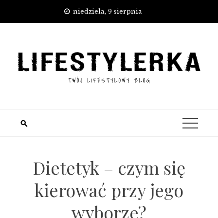
Skip
niedziela, 9 sierpnia
to
content
Dietetyk – czym się
kierować przy jego
wyborze?