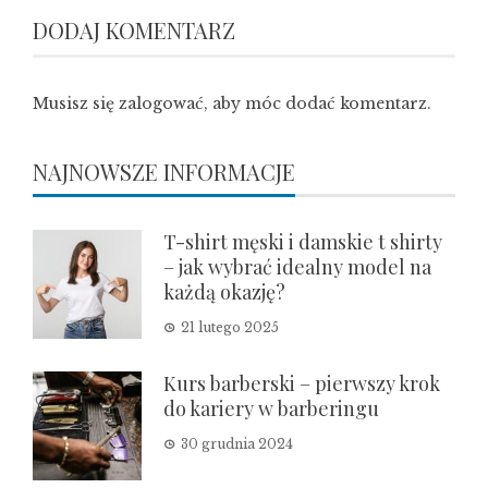
DODAJ KOMENTARZ
Musisz się
zalogować
, aby móc dodać komentarz.
NAJNOWSZE INFORMACJE
T-shirt męski i damskie t shirty
– jak wybrać idealny model na
każdą okazję?
21 lutego 2025
Kurs barberski – pierwszy krok
do kariery w barberingu
30 grudnia 2024