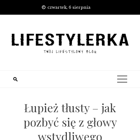
Skip
czwartek, 6 sierpnia
to
content
Łupież tłusty – jak
pozbyć się z głowy
wstydliwego