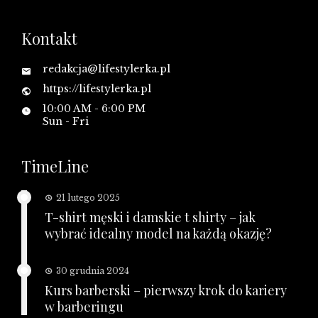
Kontakt
redakcja@lifestylerka.pl
https://lifestylerka.pl
10:00 AM - 6:00 PM
Sun - Fri
TimeLine
21 lutego 2025
T-shirt męski i damskie t shirty – jak
wybrać idealny model na każdą okazję?
30 grudnia 2024
Kurs barberski – pierwszy krok do kariery
w barberingu