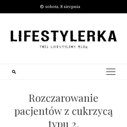
Skip
sobota, 8 sierpnia
to
content
Rozczarowanie
pacjentów z cukrzycą
typu 2.